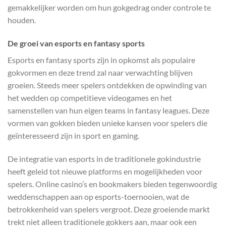
gemakkelijker worden om hun gokgedrag onder controle te
houden.
De groei van esports en fantasy sports
Esports en fantasy sports zijn in opkomst als populaire
gokvormen en deze trend zal naar verwachting blijven
groeien. Steeds meer spelers ontdekken de opwinding van
het wedden op competitieve videogames en het
samenstellen van hun eigen teams in fantasy leagues. Deze
vormen van gokken bieden unieke kansen voor spelers die
geïnteresseerd zijn in sport en gaming.
De integratie van esports in de traditionele gokindustrie
heeft geleid tot nieuwe platforms en mogelijkheden voor
spelers. Online casino’s en bookmakers bieden tegenwoordig
weddenschappen aan op esports-toernooien, wat de
betrokkenheid van spelers vergroot. Deze groeiende markt
trekt niet alleen traditionele gokkers aan, maar ook een