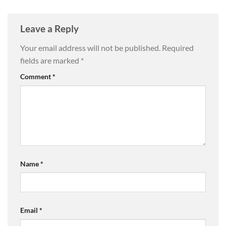
Leave a Reply
Your email address will not be published.
Required
fields are marked
*
Comment
*
Name
*
Email
*