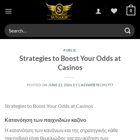
Skip
0
to
content
Search
for:
PUBLIC
Strategies to Boost Your Odds at
Casinos
POSTED ON
JUNE 22, 2026
BY
CASSWEBTECH1777
Strategies to Boost Your Odds at Casinos
Κατανόηση των παιχνιδιών καζίνο
Η κατανόηση των κανόνων και της στρατηγικής κάθε
παιχνιδιού είναι θεμελιώδης για την αύξηση των