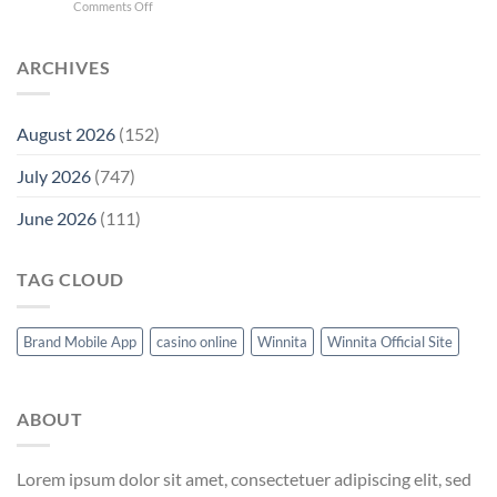
on
Comments Off
Maximaliseer
je
spelervaring
ARCHIVES
met
de
Kaasino
August 2026
(152)
Nederland
welkomstbonus
July 2026
(747)
en
top
features
June 2026
(111)
TAG CLOUD
Brand Mobile App
casino online
Winnita
Winnita Official Site
ABOUT
Lorem ipsum dolor sit amet, consectetuer adipiscing elit, sed