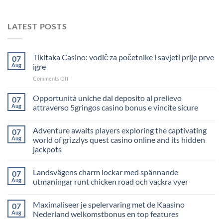
LATEST POSTS
Tikitaka Casino: vodič za početnike i savjeti prije prve
07
Aug
igre
on
Comments Off
Tikitaka
Casino:
Opportunità uniche dal deposito al prelievo
07
vodič
Aug
attraverso 5gringos casino bonus e vincite sicure
za
početnike
Adventure awaits players exploring the captivating
i
07
savjeti
Aug
world of grizzlys quest casino online and its hidden
prije
jackpots
prve
igre
Landsvägens charm lockar med spännande
07
Aug
utmaningar runt chicken road och vackra vyer
Maximaliseer je spelervaring met de Kaasino
07
Aug
Nederland welkomstbonus en top features