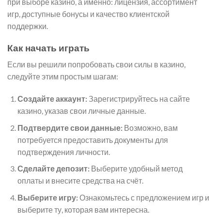
при выборе казино, а именно: лицензия, ассортимент
игр, доступные бонусы и качество клиентской
поддержки.
Как начать играть
Если вы решили попробовать свои силы в казино,
следуйте этим простым шагам:
Создайте аккаунт:
Зарегистрируйтесь на сайте
казино, указав свои личные данные.
Подтвердите свои данные:
Возможно, вам
потребуется предоставить документы для
подтверждения личности.
Сделайте депозит:
Выберите удобный метод
оплаты и внесите средства на счёт.
Выберите игру:
Ознакомьтесь с предложением игр и
выберите ту, которая вам интересна.