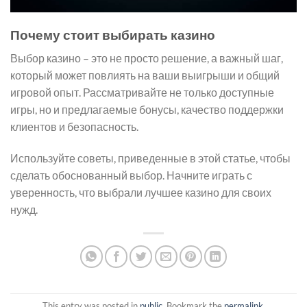
Почему стоит выбирать казино
Выбор казино – это не просто решение, а важный шаг,
который может повлиять на ваши выигрыши и общий
игровой опыт. Рассматривайте не только доступные
игры, но и предлагаемые бонусы, качество поддержки
клиентов и безопасность.
Используйте советы, приведенные в этой статье, чтобы
сделать обоснованный выбор. Начните играть с
уверенность, что выбрали лучшее казино для своих
нужд.
This entry was posted in
public
. Bookmark the
permalink
.