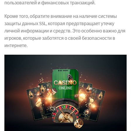
пользователей и финансовых транзакций.
Кроме того, обратите внимание на наличие системы
защиты данных SSL, которая предотвращает утечку
личной информации и средств. Это особенно важно для
игроков, которые заботятся о своей безопасности в
интернете.