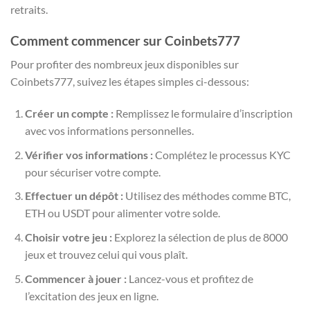
retraits.
Comment commencer sur Coinbets777
Pour profiter des nombreux jeux disponibles sur
Coinbets777, suivez les étapes simples ci-dessous:
Créer un compte :
Remplissez le formulaire d’inscription
avec vos informations personnelles.
Vérifier vos informations :
Complétez le processus KYC
pour sécuriser votre compte.
Effectuer un dépôt :
Utilisez des méthodes comme BTC,
ETH ou USDT pour alimenter votre solde.
Choisir votre jeu :
Explorez la sélection de plus de 8000
jeux et trouvez celui qui vous plaît.
Commencer à jouer :
Lancez-vous et profitez de
l’excitation des jeux en ligne.