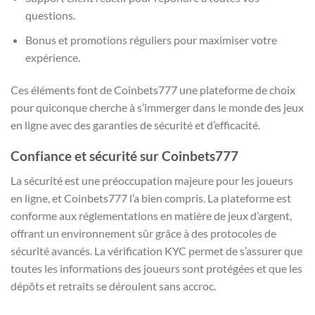
questions.
Bonus et promotions réguliers pour maximiser votre
expérience.
Ces éléments font de Coinbets777 une plateforme de choix
pour quiconque cherche à s’immerger dans le monde des jeux
en ligne avec des garanties de sécurité et d’efficacité.
Confiance et sécurité sur Coinbets777
La sécurité est une préoccupation majeure pour les joueurs
en ligne, et Coinbets777 l’a bien compris. La plateforme est
conforme aux réglementations en matière de jeux d’argent,
offrant un environnement sûr grâce à des protocoles de
sécurité avancés. La vérification KYC permet de s’assurer que
toutes les informations des joueurs sont protégées et que les
dépôts et retraits se déroulent sans accroc.