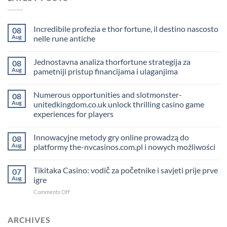
Incredibile profezia e thor fortune, il destino nascosto
08
Aug
nelle rune antiche
Jednostavna analiza thorfortune strategija za
08
Aug
pametniji pristup financijama i ulaganjima
Numerous opportunities and slotmonster-
08
Aug
unitedkingdom.co.uk unlock thrilling casino game
experiences for players
Innowacyjne metody gry online prowadzą do
08
Aug
platformy the-nvcasinos.com.pl i nowych możliwości
Tikitaka Casino: vodič za početnike i savjeti prije prve
07
Aug
igre
on
Comments Off
Tikitaka
Casino:
vodič
ARCHIVES
za