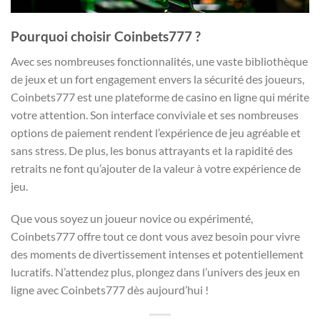
Pourquoi choisir Coinbets777 ?
Avec ses nombreuses fonctionnalités, une vaste bibliothèque
de jeux et un fort engagement envers la sécurité des joueurs,
Coinbets777 est une plateforme de casino en ligne qui mérite
votre attention. Son interface conviviale et ses nombreuses
options de paiement rendent l’expérience de jeu agréable et
sans stress. De plus, les bonus attrayants et la rapidité des
retraits ne font qu’ajouter de la valeur à votre expérience de
jeu.
Que vous soyez un joueur novice ou expérimenté,
Coinbets777 offre tout ce dont vous avez besoin pour vivre
des moments de divertissement intenses et potentiellement
lucratifs. N’attendez plus, plongez dans l’univers des jeux en
ligne avec Coinbets777 dès aujourd’hui !