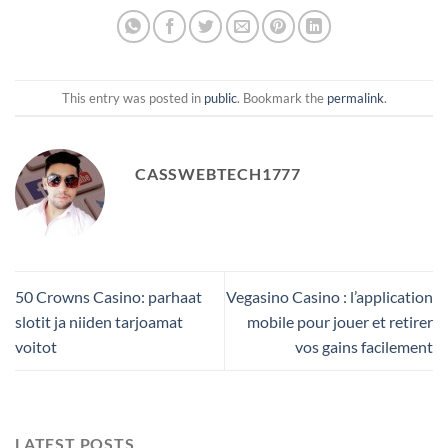
This entry was posted in
public
. Bookmark the
permalink
.
CASSWEBTECH1777
50 Crowns Casino: parhaat
Vegasino Casino : l’application
slotit ja niiden tarjoamat
mobile pour jouer et retirer
voitot
vos gains facilement
LATEST POSTS