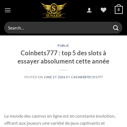
Skip
0
to
content
Search
for:
PUBLIC
Coinbets777 : top 5 des slots à
essayer absolument cette année
POSTED ON
JUNE 27, 2026
BY
CASSWEBTECH1777
Le monde des casinos en ligne est en constante évolution,
offrant aux joueurs une variété de jeux captivants et