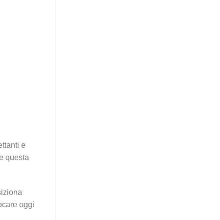
ttanti e
de questa
siziona
iocare oggi