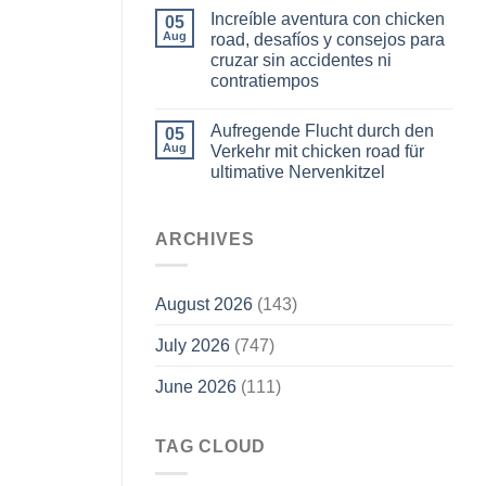
Increíble aventura con chicken
05
Aug
road, desafíos y consejos para
cruzar sin accidentes ni
contratiempos
Aufregende Flucht durch den
05
Aug
Verkehr mit chicken road für
ultimative Nervenkitzel
ARCHIVES
August 2026
(143)
July 2026
(747)
June 2026
(111)
TAG CLOUD