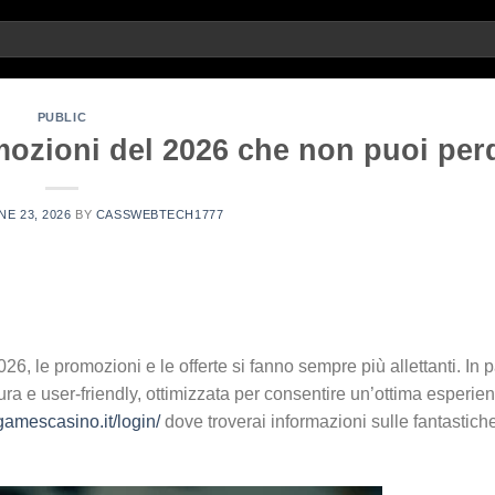
PUBLIC
ozioni del 2026 che non puoi per
NE 23, 2026
BY
CASSWEBTECH1777
, le promozioni e le offerte si fanno sempre più allettanti. In pa
 e user-friendly, ottimizzata per consentire un’ottima esperien
gamescasino.it/login/
dove troverai informazioni sulle fantastich