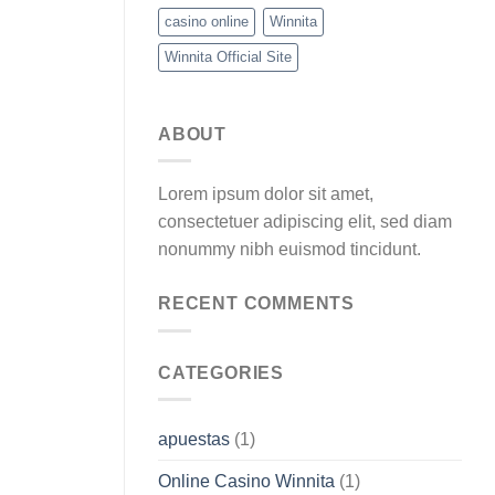
casino online
Winnita
Winnita Official Site
ABOUT
Lorem ipsum dolor sit amet,
consectetuer adipiscing elit, sed diam
nonummy nibh euismod tincidunt.
RECENT COMMENTS
CATEGORIES
apuestas
(1)
Online Casino Winnita
(1)