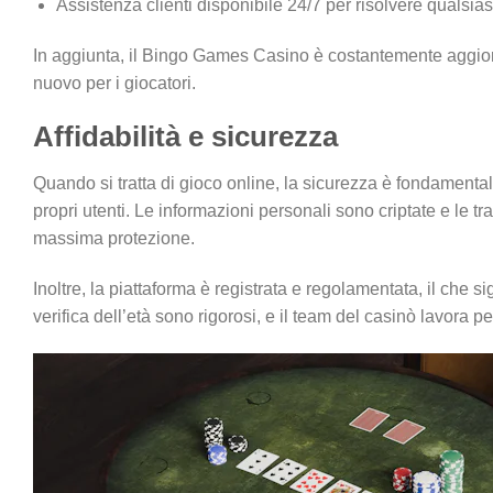
Assistenza clienti disponibile 24/7 per risolvere qualsia
In aggiunta, il Bingo Games Casino è costantemente aggior
nuovo per i giocatori.
Affidabilità e sicurezza
Quando si tratta di gioco online, la sicurezza è fondamenta
propri utenti. Le informazioni personali sono criptate e le tr
massima protezione.
Inoltre, la piattaforma è registrata e regolamentata, il che si
verifica dell’età sono rigorosi, e il team del casinò lavora 