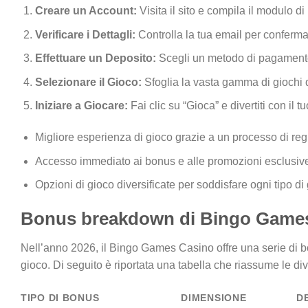
Creare un Account:
Visita il sito e compila il modulo di
Verificare i Dettagli:
Controlla la tua email per confermare
Effettuare un Deposito:
Scegli un metodo di pagamento s
Selezionare il Gioco:
Sfoglia la vasta gamma di giochi di
Iniziare a Giocare:
Fai clic su “Gioca” e divertiti con il 
Migliore esperienza di gioco grazie a un processo di reg
Accesso immediato ai bonus e alle promozioni esclusiv
Opzioni di gioco diversificate per soddisfare ogni tipo di
Bonus breakdown di Bingo Game
Nell’anno 2026, il Bingo Games Casino offre una serie di b
gioco. Di seguito è riportata una tabella che riassume le dive
TIPO DI BONUS
DIMENSIONE
D