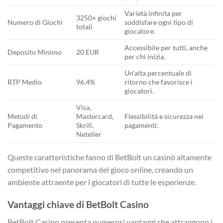
Varietà infinita per
3250+ giochi
Numero di Giochi
soddisfare ogni tipo di
totali
giocatore.
Accessibile per tutti, anche
Deposito Minimo
20 EUR
per chi inizia.
Un’alta percentuale di
RTP Medio
96.4%
ritorno che favorisce i
giocatori.
Visa,
Metodi di
Mastercard,
Flessibilità e sicurezza nei
Pagamento
Skrill,
pagamenti.
Neteller
Queste caratteristiche fanno di BetBolt un casinò altamente
competitivo nel panorama del gioco online, creando un
ambiente attraente per i giocatori di tutte le esperienze.
Vantaggi chiave di BetBolt Casino
BetBolt Casino presenta numerosi vantaggi che attraggono i