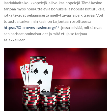
laadukkaita kolikkopelejä ja live-kasinopelejä. Tämä kasino
tarjoaa myös houkuttelevia bonuksia ja nopeita kotiutuksia,
jotka tekevät pelaamisesta miellyttävää ja palkitsevaa. Voit
tutustua tarkemmin kasinon tarjontaan osoitteessa
https://50-crowns-casino.org/fi/
, jossa selviää, mitkä ovat
sen parhaat ominaisuudet ja mitä etuja se tarjoaa
asiakkailleen.