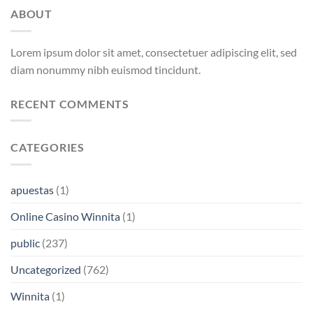
ABOUT
Lorem ipsum dolor sit amet, consectetuer adipiscing elit, sed
diam nonummy nibh euismod tincidunt.
RECENT COMMENTS
CATEGORIES
apuestas
(1)
Online Casino Winnita
(1)
public
(237)
Uncategorized
(762)
Winnita
(1)