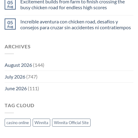
Excitement builds from farm to finish crossing the
05
2026
Aug
busy chicken road for endless high scores
roku
Increíble aventura con chicken road, desafíos y
05
Aug
consejos para cruzar sin accidentes ni contratiempos
ARCHIVES
August 2026
(144)
July 2026
(747)
June 2026
(111)
TAG CLOUD
casino online
Winnita
Winnita Official Site