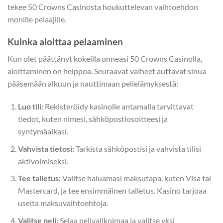
tekee 50 Crowns Casinosta houkuttelevan vaihtoehdon
monille pelaajille.
Kuinka aloittaa pelaaminen
Kun olet päättänyt kokeilla onneasi 50 Crowns Casinolla,
aloittaminen on helppoa. Seuraavat vaiheet auttavat sinua
pääsemään alkuun ja nauttimaan pelielämyksestä:
Luo tili:
Rekisteröidy kasinolle antamalla tarvittavat
tiedot, kuten nimesi, sähköpostiosoitteesi ja
syntymäaikasi.
Vahvista tietosi:
Tarkista sähköpostisi ja vahvista tilisi
aktivoimiseksi.
Tee talletus:
Valitse haluamasi maksutapa, kuten Visa tai
Mastercard, ja tee ensimmäinen talletus. Kasino tarjoaa
useita maksuvaihtoehtoja.
Valitse peli:
Selaa pelivalikoimaa ja valitse yksi