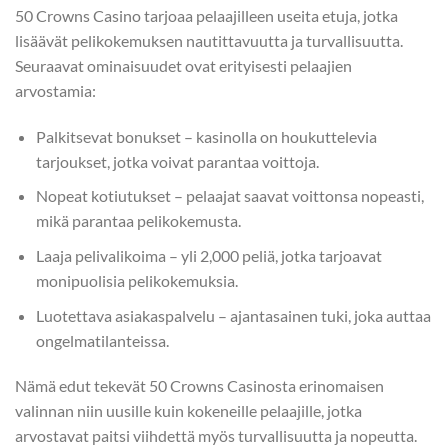
50 Crowns Casino tarjoaa pelaajilleen useita etuja, jotka
lisäävät pelikokemuksen nautittavuutta ja turvallisuutta.
Seuraavat ominaisuudet ovat erityisesti pelaajien
arvostamia:
Palkitsevat bonukset – kasinolla on houkuttelevia
tarjoukset, jotka voivat parantaa voittoja.
Nopeat kotiutukset – pelaajat saavat voittonsa nopeasti,
mikä parantaa pelikokemusta.
Laaja pelivalikoima – yli 2,000 peliä, jotka tarjoavat
monipuolisia pelikokemuksia.
Luotettava asiakaspalvelu – ajantasainen tuki, joka auttaa
ongelmatilanteissa.
Nämä edut tekevät 50 Crowns Casinosta erinomaisen
valinnan niin uusille kuin kokeneille pelaajille, jotka
arvostavat paitsi viihdettä myös turvallisuutta ja nopeutta.