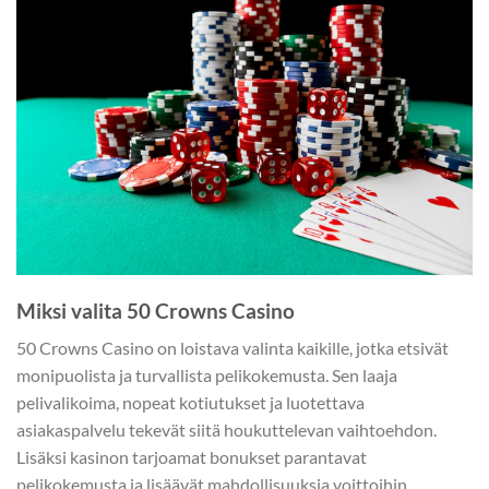
Miksi valita 50 Crowns Casino
50 Crowns Casino on loistava valinta kaikille, jotka etsivät
monipuolista ja turvallista pelikokemusta. Sen laaja
pelivalikoima, nopeat kotiutukset ja luotettava
asiakaspalvelu tekevät siitä houkuttelevan vaihtoehdon.
Lisäksi kasinon tarjoamat bonukset parantavat
pelikokemusta ja lisäävät mahdollisuuksia voittoihin.