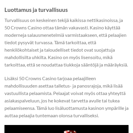
Luottamus ja turvallisuus
Turvallisuus on keskeinen tekijä kaikissa nettikasinoissa, ja
50 Crowns Casino ottaa tämän vakavasti. Kasino käyttää
moderneja salausmenetelmiä varmistaakseen, että pelaajien
tiedot pysyvät turvassa. Tämä tarkoittaa, että
henkilökohtaiset ja taloudelliset tiedot ovat suojattuja
mahdollisilta uhkilta. Kasino on myös lisensoitu, mikä
tarkoittaa, että se noudattaa tiukkoja sääntöjä ja määräyksiä.
Lisäksi 50 Crowns Casino tarjoaa pelaajilleen
mahdollisuuden asettaa talletus- ja panosrajoja, mikä lisää
vastuullista pelaamista. Pelaajat voivat myös ottaa yhteyttä
asiakaspalveluun, jos he kokevat tarvetta avulle tai tukea
pelaamiseensa. Tämä luo lisäluottamusta kasinon ympärille ja
auttaa pelaajia tuntemaan olonsa turvalliseksi.